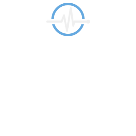
más de 30 años de experiencia ayudando a paci
adecuado, promoviendo su bienestar integral.
LEER MÁS
á Clínica Urquijo
Enlaces
Cirugía y Estética
 en Rodríguez Arias, 71 bis,
r María Diaz de Haro 10 bis
Medicina Antiedad
ao
Medicina Estética
Bilbao
Política de privacidad
Política de cookies
Contactar
 con nosotros